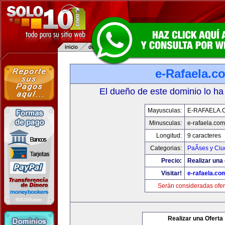
e-Rafaela.c
El dueño de este dominio lo ha
Mayusculas:
E-RAFAELA.
Minusculas:
e-rafaela.com
Longitud:
9 caracteres
Categorias:
PaÃ­ses y Ci
Precio:
Realizar una 
Visitar!
e-rafaela.co
Serán consideradas ofer
Realizar una Oferta