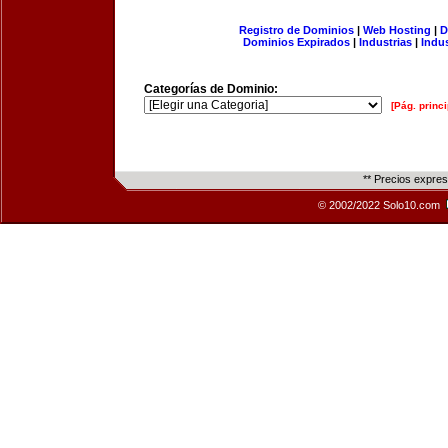
Registro de Dominios
|
Web Hosting
|
D
Dominios Expirados
|
Industrias
|
Indu
Categorías de Dominio:
[Pág. princi
** Precios expre
© 2002/2022 Solo10.com