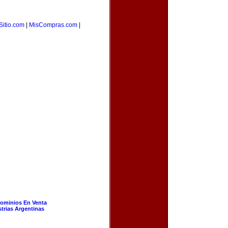
Sitio.com
|
MisCompras.com
|
ominios En Venta
strias Argentinas