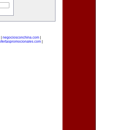
|
negociosconchina.com
|
ofertaspromocionales.com
|