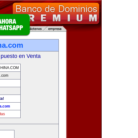
na.com
 puesto en Venta
HINA.COM
a.com
ta!
a.com
tas