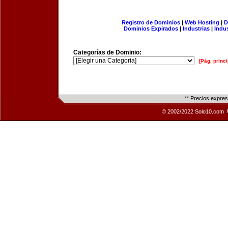
Registro de Dominios
|
Web Hosting
|
D
Dominios Expirados
|
Industrias
|
Indu
Categorías de Dominio:
[Pág. princi
** Precios expre
© 2002/2022 Solo10.com