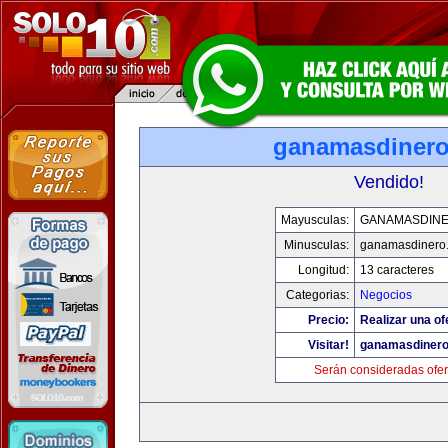
ganamasdiner
Vendido!
Mayusculas:
GANAMASDIN
Minusculas:
ganamasdinero
Longitud:
13 caracteres
Categorias:
Negocios
Precio:
Realizar una of
Visitar!
ganamasdiner
Serán consideradas ofer