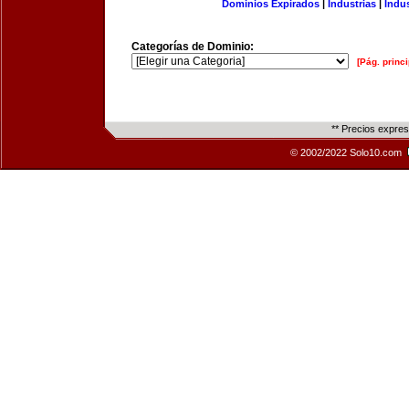
Dominios Expirados
|
Industrias
|
Indu
Categorías de Dominio:
[Pág. princi
** Precios expre
© 2002/2022 Solo10.com