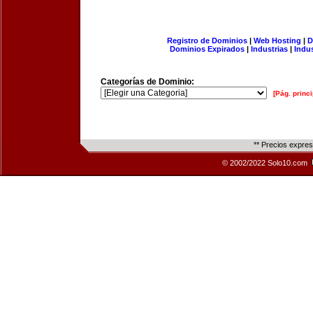
Registro de Dominios
|
Web Hosting
|
D
Dominios Expirados
|
Industrias
|
Indu
Categorías de Dominio:
[Pág. princi
** Precios expre
© 2002/2022 Solo10.com