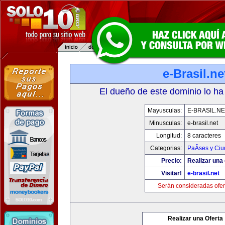
e-Brasil.ne
El dueño de este dominio lo ha
Mayusculas:
E-BRASIL.NE
Minusculas:
e-brasil.net
Longitud:
8 caracteres
Categorias:
PaÃ­ses y Ci
Precio:
Realizar una 
Visitar!
e-brasil.net
Serán consideradas ofer
Realizar una Oferta