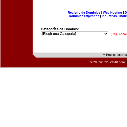
Registro de Dominios
|
Web Hosting
|
D
Dominios Expirados
|
Industrias
|
Indu
Categorías de Dominio:
[Pág. princi
** Precios expre
© 2002/2022 Solo10.com