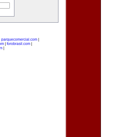
|
parquecomercial.com
|
om
|
forobrasil.com
|
om
|