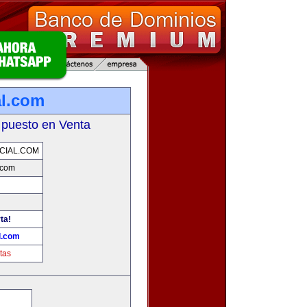
l.com
 puesto en Venta
CIAL.COM
.com
ta!
l.com
tas