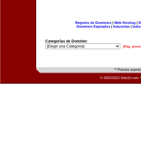
Registro de Dominios
|
Web Hosting
|
D
Dominios Expirados
|
Industrias
|
Indu
Categorías de Dominio:
[Pág. princi
** Precios expre
© 2002/2022 Solo10.com