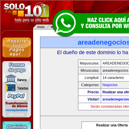
areadenegocio
El dueño de este dominio lo ha
Mayusculas:
AREADENEGOC
Minusculas:
areadenegocios
Longitud:
14 caracteres
Categorias:
Negocios
Precio:
Realizar una ofe
Visitar!
areadenegocio
Serán consideradas ofer
Realizar una Oferta