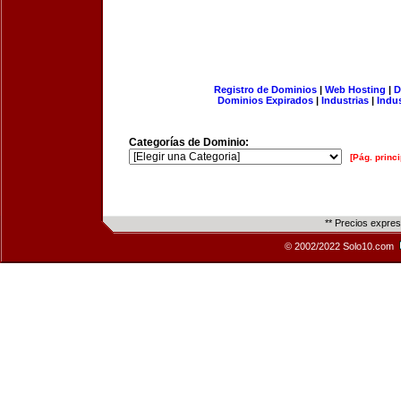
Registro de Dominios
|
Web Hosting
|
D
Dominios Expirados
|
Industrias
|
Indu
Categorías de Dominio:
[Pág. princi
** Precios expre
© 2002/2022 Solo10.com