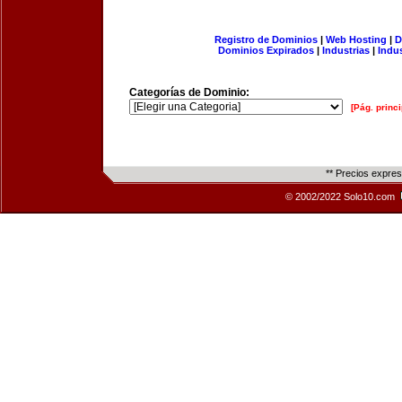
Registro de Dominios
|
Web Hosting
|
D
Dominios Expirados
|
Industrias
|
Indu
Categorías de Dominio:
[Pág. princi
** Precios expre
© 2002/2022 Solo10.com