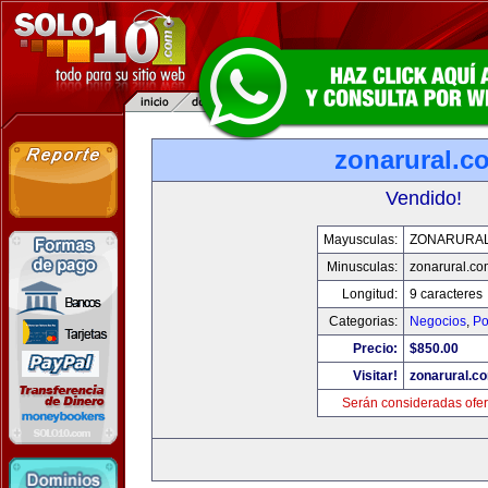
zonarural.c
Vendido!
Mayusculas:
ZONARURA
Minusculas:
zonarural.co
Longitud:
9 caracteres
Categorias:
Negocios
,
Po
Precio:
$850.00
Visitar!
zonarural.c
Serán consideradas ofer